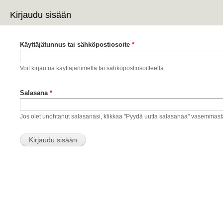
Hy
Kirjaudu sisään
pä
Ensisijaiset välilehdet
Käyttäjätunnus tai sähköpostiosoite
*
Voit kirjautua käyttäjänimellä tai sähköpostiosoitteella.
Salasana
*
Jos olet unohtanut salasanasi, klikkaa "Pyydä uutta salasanaa" vasemmast