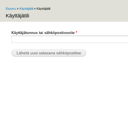
Etusivu
»
Käyttäjätili
» Käyttäjätili
Olet täällä
Käyttäjätili
Ensisijaiset välilehdet
Käyttäjätunnus tai sähköpostiosoite
*